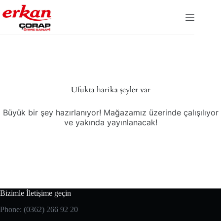
Skip
to
content
İçeriğe
geç
Ufukta harika şeyler var
Büyük bir şey hazırlanıyor! Mağazamız üzerinde çalışılıyor
ve yakında yayınlanacak!
Bizimle İletişime geçin
Phone: (0362) 266 92 20