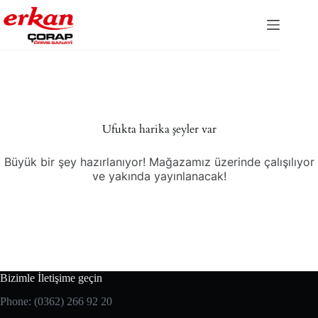
Skip
to
content
İçeriğe
geç
Ufukta harika şeyler var
Büyük bir şey hazırlanıyor! Mağazamız üzerinde çalışılıyor
ve yakında yayınlanacak!
Bizimle İletişime geçin
Phone: (0362) 266 92 20