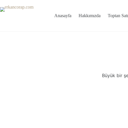
Skip
to
content
Anasayfa
Hakkımızda
Toptan Satı
İçeriğe
geç
Büyük bir şe