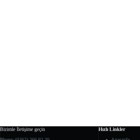
Bizimle İletişime geçin
Hızlı Linkler
Phone: (0362) 266 92 20
Anasayfa