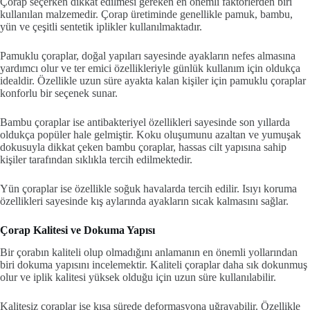
Çorap seçerken dikkat edilmesi gereken en önemli faktörlerden biri
kullanılan malzemedir. Çorap üretiminde genellikle pamuk, bambu,
yün ve çeşitli sentetik iplikler kullanılmaktadır.
Pamuklu çoraplar, doğal yapıları sayesinde ayakların nefes almasına
yardımcı olur ve ter emici özellikleriyle günlük kullanım için oldukça
idealdir. Özellikle uzun süre ayakta kalan kişiler için pamuklu çoraplar
konforlu bir seçenek sunar.
Bambu çoraplar ise antibakteriyel özellikleri sayesinde son yıllarda
oldukça popüler hale gelmiştir. Koku oluşumunu azaltan ve yumuşak
dokusuyla dikkat çeken bambu çoraplar, hassas cilt yapısına sahip
kişiler tarafından sıklıkla tercih edilmektedir.
Yün çoraplar ise özellikle soğuk havalarda tercih edilir. Isıyı koruma
özellikleri sayesinde kış aylarında ayakların sıcak kalmasını sağlar.
Çorap Kalitesi ve Dokuma Yapısı
Bir çorabın kaliteli olup olmadığını anlamanın en önemli yollarından
biri dokuma yapısını incelemektir. Kaliteli çoraplar daha sık dokunmuş
olur ve iplik kalitesi yüksek olduğu için uzun süre kullanılabilir.
Kalitesiz çoraplar ise kısa sürede deformasyona uğrayabilir. Özellikle