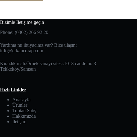
Bizimle İletişime geçin
Phone: (0362) 266 92 20
Yardıma mı ihtiyacınız var? Bize ulaşın:
info@erkancorap.com
Kirazlık mah.Örnek sanayi sitesi.1018 cadde no:3
Tekkeköy/Samsun
Hızlı Linkler
Anasayfa
Ürünler
Toptan Satış
Hakkımızda
İletişim